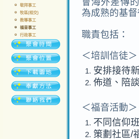
會海外差傳
敬拜事工
為成熟的基督
牧區(相交)
教導事工
福音事工
職責包括：
行政事工
＜培訓信徒＞
安排接待
佈道、陪
＜福音活動＞
不同信仰
策劃社區/